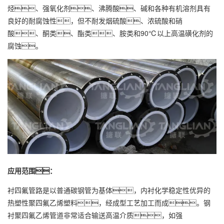
烃、强氧化剂、沸腾酸、碱和各种有机溶剂具有
良好的耐腐蚀性，但不耐发烟硫酸、浓硫酸和硝
酸、酮类、酯类、胺类和90℃以上高温磺化剂的
腐蚀。
应用范围：
衬四氟管路
是以普通碳钢管为基体，内衬化学稳定性优异的
热塑性聚四氟乙烯塑料，经成型工艺加工而成。钢
衬聚四氟乙烯管道非常适合输送高温介质，如强